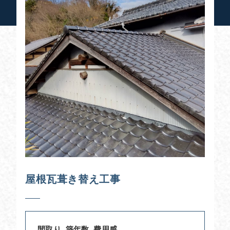
屋根瓦葺き替え工事
間取り
-
築年数
-
費用感
-