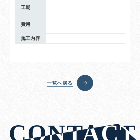
工期
-
費用
-
施工内容
一覧へ戻る
CONTACT
CONTACT